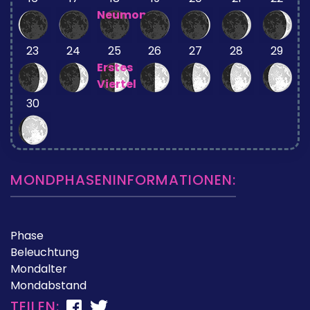
Neumond
23
24
25
26
27
28
29
Erstes
Viertel
30
MONDPHASENINFORMATIONEN:
Phase
Beleuchtung
Mondalter
Mondabstand
TEILEN: