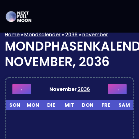
Home
»
Mondkalender
»
2036
»
november
MONDPHASENKALEND
NOVEMBER, 2036
November
2036
←
→
SON
MON
DIE
MIT
DON
FRE
SAM