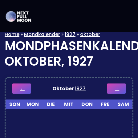
Home
»
Mondkalender
»
1927
»
oktober
MONDPHASENKALEND
OKTOBER, 1927
Oktober
1927
←
→
SON
MON
DIE
MIT
DON
FRE
SAM