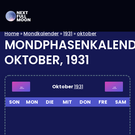
Home
»
Mondkalender
»
1931
»
oktober
MONDPHASENKALEND
OKTOBER, 1931
Oktober
1931
←
→
SON
MON
DIE
MIT
DON
FRE
SAM