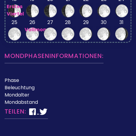
Erstes
Viertel
25
26
27
28
29
30
31
Vollmond
MONDPHASENINFORMATIONEN:
Phase
Beleuchtung
Mondalter
Mondabstand
TEILEN: