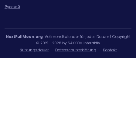
Pусский
NextFullMoon.org
: Vollmondkalender für jedes Datum | Copyright
© 2021 - 2026 by SAKKOM Interaktiv
Nutzungsdauer
Datenschutzerklärung
Kontakt