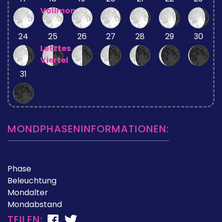
Vollmond
24
25
26
27
28
29
30
Letztes
Viertel
31
MONDPHASENINFORMATIONEN:
Phase
Beleuchtung
Mondalter
Mondabstand
TEILEN: