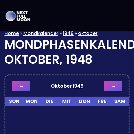
Home
»
Mondkalender
»
1948
»
oktober
MONDPHASENKALEND
OKTOBER, 1948
Oktober
1948
←
→
SON
MON
DIE
MIT
DON
FRE
SAM