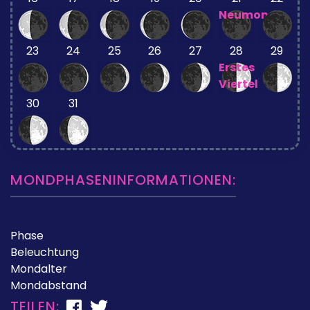
Neumond
23
24
25
26
27
28
29
Erstes
Viertel
30
31
MONDPHASENINFORMATIONEN:
Phase
Beleuchtung
Mondalter
Mondabstand
TEILEN: