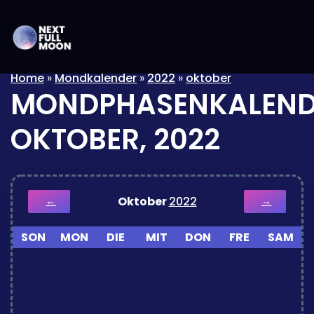
Home
»
Mondkalender
»
2022
»
oktober
MONDPHASENKALEND
OKTOBER, 2022
Oktober
2022
←
→
SON
MON
DIE
MIT
DON
FRE
SAM