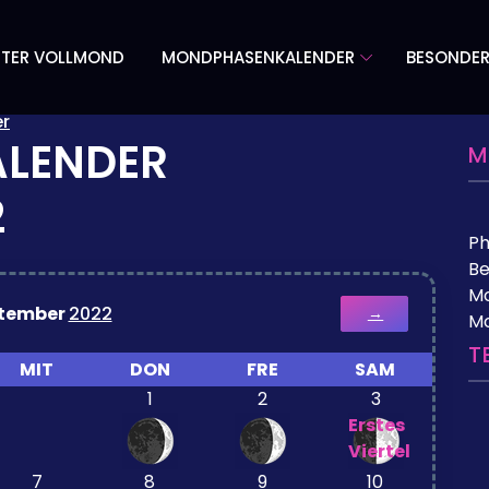
TER VOLLMOND
MONDPHASENKALENDER
BESONDE
r
LENDER
M
2
P
Be
Mo
tember
2022
→
M
T
MIT
DON
FRE
SAM
1
2
3
Erstes
Viertel
7
8
9
10