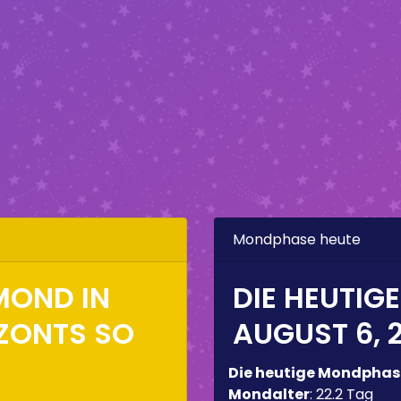
Mondphase heute
MOND IN
DIE HEUTIG
IZONTS SO
AUGUST 6, 
Die heutige Mondphas
Mondalter
:
22.2 Tag