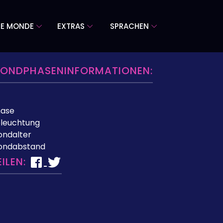
RE MONDE
EXTRAS
SPRACHEN
ONDPHASENINFORMATIONEN:
hase
leuchtung
ndalter
ondabstand
EILEN: