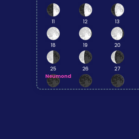
11
12
13
18
19
20
25
26
27
Neumond