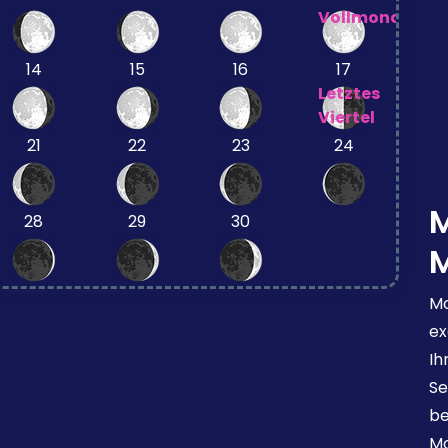
Vollmond
14
15
16
17
Letztes
Viertel
21
22
23
24
28
29
30
Mo
ex
Ih
Se
be
Mo