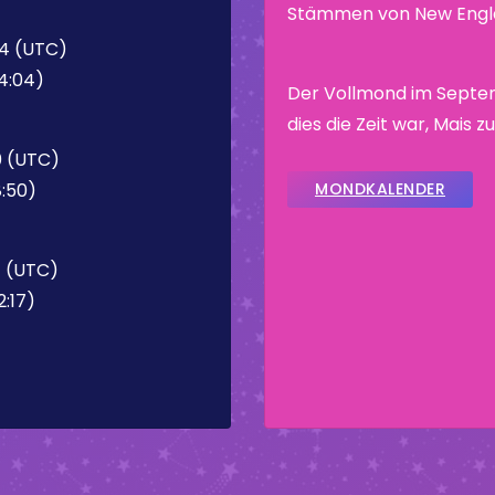
Stämmen von New Engla
04 (UTC)
4:04)
Der Vollmond im Septe
dies die Zeit war, Mais z
0 (UTC)
8:50)
MONDKALENDER
7 (UTC)
2:17)