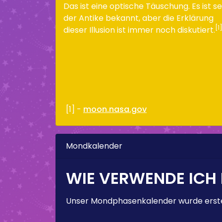
Das ist eine optische Täuschung. Es ist se
der Antike bekannt, aber die Erklärung
[1
dieser Illusion ist immer noch diskutiert.
[1] -
moon.nasa.gov
Mondkalender
WIE VERWENDE ICH
Unser Mondphasenkalender wurde erstel