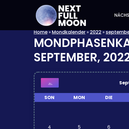
NÄCHS
Home
»
Mondkalender
»
2022
»
septembe
MONDPHASENKA
SEPTEMBER, 202
Sep
←
SON
MON
DIE
4
5
6