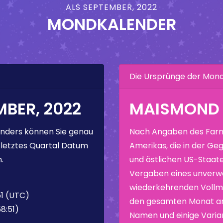
ALS SEPTEMBER, 2022
MONDKALENDER
Die Ursprünge der Mo
BER, 2022
MAISMOND
nders können Sie genau
Nach Angaben des Farm
 letztes Quartal Datum
Amerikas, die in der Geg
.
und östlichen US-Staate
Vergaben eines unverw
wiederkehrenden Vollmo
51 (UTC)
den gesamten Monat ang
8:51)
Namen und einige Varia