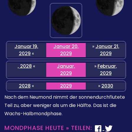
Januar 19,
Januar 20,
»
Januar 21,
2029
«
2029
2029
, 2028
«
Januar,
»
Februar,
2029
2029
2028
«
2029
»
2030
Nach dem Neumond nimmt der sonnendurchflutete
Teil zu, aber weniger als um die Hälfte. Das ist die
Wachs-Halbmondphase.
MONDPHASE HEUTE » TEILEN: