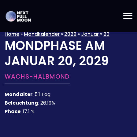
Home
»
Mondkalender
»
2029
»
Januar
»
20
MONDPHASE AM
JANUAR 20, 2029
WACHS-HALBMOND
Mondalter
:
5.1 Tag
Beleuchtung
:
26.19%
Phase
:
17.1 %