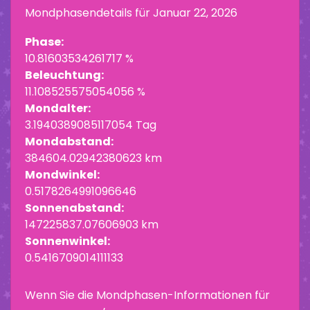
Mondphasendetails für
Januar 22, 2026
Phase:
10.81603534261717 %
Beleuchtung:
11.108525575054056 %
Mondalter:
3.1940389085117054 Tag
Mondabstand:
384604.02942380623 km
Mondwinkel:
0.5178264991096646
Sonnenabstand:
147225837.07606903 km
Sonnenwinkel:
0.5416709014111133
Wenn Sie die Mondphasen-Informationen für