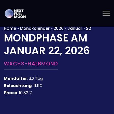
Home
»
Mondkalender
»
2026
»
Januar
»
22
MONDPHASE AM
JANUAR 22, 2026
WACHS-HALBMOND
Mondalter
:
3.2 Tag
Beleuchtung
:
11.11%
Phase
:
10.82 %