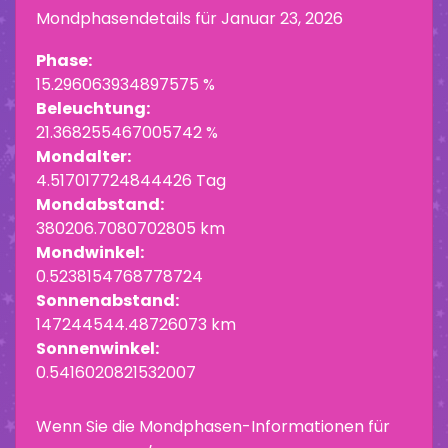
Mondphasendetails für
Januar 23, 2026
Phase:
15.296063934897575 %
Beleuchtung:
21.368255467005742 %
Mondalter:
4.517017724844426 Tag
Mondabstand:
380206.7080702805 km
Mondwinkel:
0.5238154768778724
Sonnenabstand:
147244544.48726073 km
Sonnenwinkel:
0.5416020821532007
Wenn Sie die Mondphasen-Informationen für