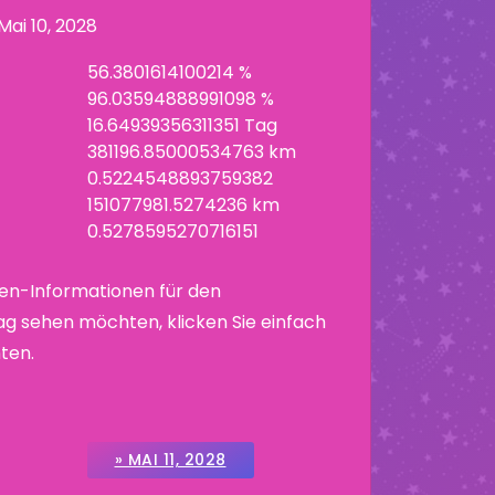
Mai 10, 2028
56.3801614100214 %
96.03594888991098 %
16.64939356311351 Tag
381196.85000534763 km
0.5224548893759382
151077981.5274236 km
0.5278595270716151
en-Informationen für den
g sehen möchten, klicken Sie einfach
ten.
» MAI 11, 2028