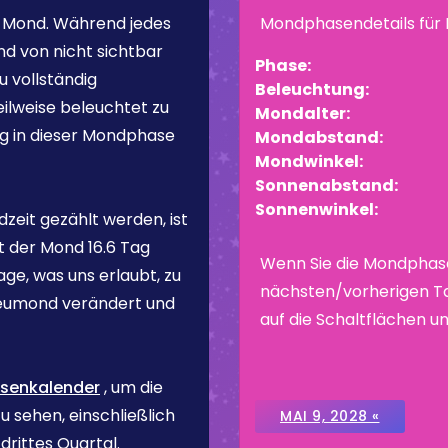
 Mond
. Während jedes
Mondphasendetails für
d von nicht sichtbar
Phase:
u vollständig
Beleuchtung:
ilweise beleuchtet zu
Mondalter:
ng in dieser Mondphase
Mondabstand:
Mondwinkel:
Sonnenabstand:
Sonnenwinkel:
zeit gezählt werden, ist
st der Mond
16.6 Tag
Wenn Sie die Mondphas
ge, was uns erlaubt, zu
nächsten/vorherigen Ta
eumond verändert und
auf die Schaltflächen un
senkalender
, um die
 sehen, einschließlich
MAI 9, 2028 «
rittes Quartal.