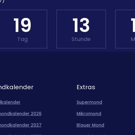
7)
19
13
Tag
Stunde
M
dkalender
Extras
kalender
Supermond
mondkalender 2026
Mikromond
mondkalender 2027
Blauer Mond