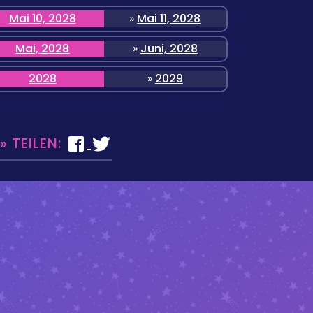
Mai 10, 2028
»
Mai 11, 2028
Mai, 2028
»
Juni, 2028
2028
»
2029
 TEILEN: