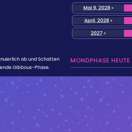
Mai 9, 2028
«
April, 2028
«
2027
«
nuierlich ab und Schatten
MONDPHASE HEUTE »
mende Gibbous-Phase.