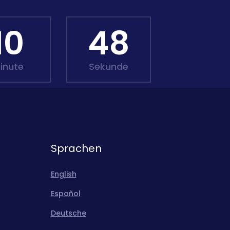
10
46
inute
Sekunde
Sprachen
English
Español
Deutsche