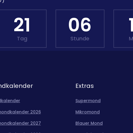
7)
21
06
Tag
Stunde
M
dkalender
Extras
kalender
Supermond
mondkalender 2026
Mikromond
mondkalender 2027
Blauer Mond