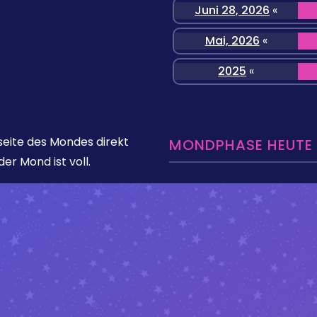
Juni 28, 2026
«
Mai, 2026
«
2025
«
seite des Mondes direkt
MONDPHASE HEUTE »
er Mond ist voll.