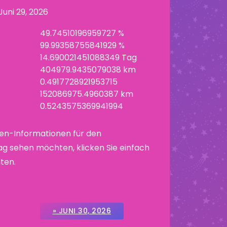
Juni 29, 2026
49.74510196959727 %
99.99358755841929 %
14.690021451088349 Tag
404979.9435079038 km
0.4917728921953715
152086975.4960387 km
0.5243575369941994
en-Informationen für den
g sehen möchten, klicken Sie einfach
ten.
» JUNI 30, 2026