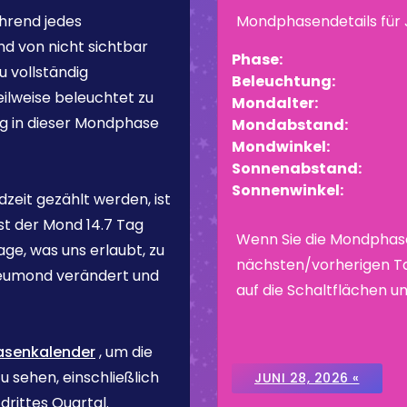
hrend jedes
Mondphasendetails für
d von nicht sichtbar
Phase:
u vollständig
Beleuchtung:
ilweise beleuchtet zu
Mondalter:
ng in dieser Mondphase
Mondabstand:
Mondwinkel:
Sonnenabstand:
Sonnenwinkel:
zeit gezählt werden, ist
st der Mond
14.7 Tag
Wenn Sie die Mondphas
ge, was uns erlaubt, zu
nächsten/vorherigen Ta
eumond verändert und
auf die Schaltflächen un
asenkalender
, um die
 sehen, einschließlich
JUNI 28, 2026 «
rittes Quartal.