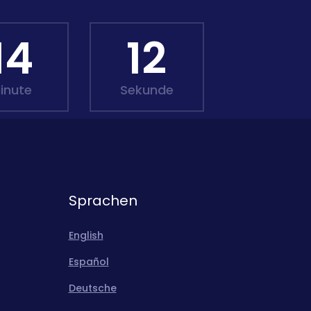
14
10
inute
Sekunde
Sprachen
English
Español
Deutsche