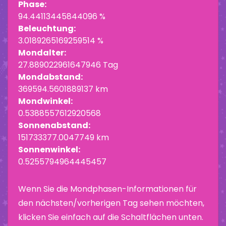
Phase:
94.44113445844096 %
Beleuchtung:
3.0189265169259514 %
Mondalter:
27.889022961647946 Tag
Mondabstand:
369594.5601889137 km
Mondwinkel:
0.5388557612920568
Sonnenabstand:
151733377.0047749 km
Sonnenwinkel:
0.5255794964445457
Wenn Sie die Mondphasen-Informationen für
den nächsten/vorherigen Tag sehen möchten,
klicken Sie einfach auf die Schaltflächen unten.