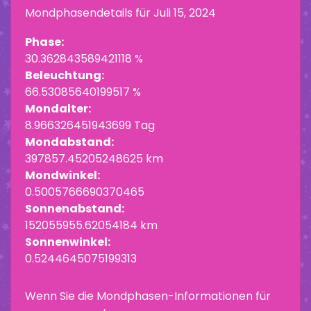
Mondphasendetails für
Juli 15, 2024
Phase:
30.362843589421118 %
Beleuchtung:
66.53085640199517 %
Mondalter:
8.966326451943699 Tag
Mondabstand:
397857.45205248625 km
Mondwinkel:
0.5005766690370465
Sonnenabstand:
152055955.62054184 km
Sonnenwinkel:
0.5244645075199313
Wenn Sie die Mondphasen-Informationen für