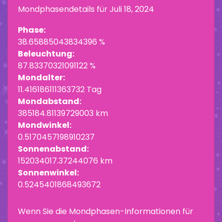
Mondphasendetails für
Juli 18, 2024
Phase:
38.65885043834396 %
Beleuchtung:
87.83370321091122 %
Mondalter:
11.416186111363732 Tag
Mondabstand:
385184.81139729003 km
Mondwinkel:
0.5170457198910237
Sonnenabstand:
152034017.37244076 km
Sonnenwinkel:
0.5245401868493672
Wenn Sie die Mondphasen-Informationen für