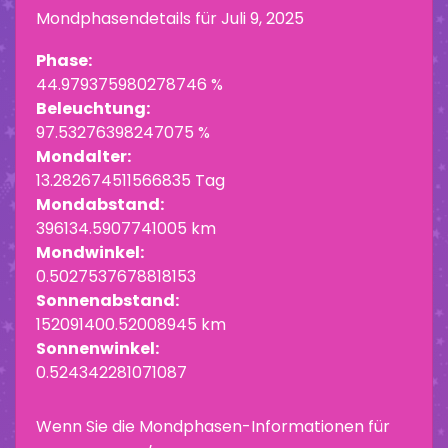
Mondphasendetails für
Juli 9, 2025
Phase:
44.979375980278746 %
Beleuchtung:
97.53276398247075 %
Mondalter:
13.282674511566835 Tag
Mondabstand:
396134.5907741005 km
Mondwinkel:
0.5027537678818153
Sonnenabstand:
152091400.52008945 km
Sonnenwinkel:
0.524342281071087
Wenn Sie die Mondphasen-Informationen für