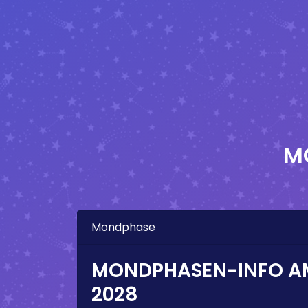
M
Mondphase
MONDPHASEN-INFO 
2028