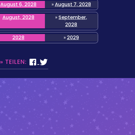
August 6, 2028
»
August 7, 2028
August, 2028
»
September,
2028
2028
»
2029
 TEILEN: