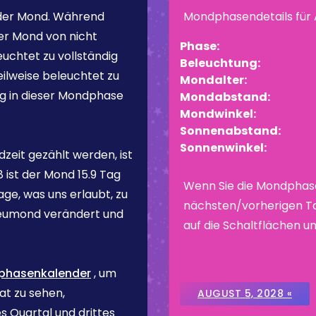
er Mond
. Während
Mondphasendetails für
er Mond von nicht
Phase:
euchtet zu vollständig
Beleuchtung:
ilweise beleuchtet zu
Mondalter:
ng in dieser Mondphase
Mondabstand:
Mondwinkel:
Sonnenabstand:
Sonnenwinkel:
zeit gezählt werden, ist
8
ist der Mond
15.9 Tag
Wenn Sie die Mondphas
ge, was uns erlaubt, zu
nächsten/vorherigen Ta
eumond verändert und
auf die Schaltflächen un
phasenkalender
, um
t zu sehen,
AUGUST 5, 2028 «
s Quartal und drittes