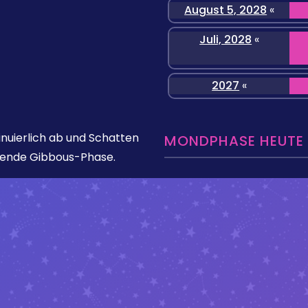
August 5, 2028
«
Juli, 2028
«
2027
«
nuierlich ab und Schatten
MONDPHASE HEUTE »
mende Gibbous-Phase.