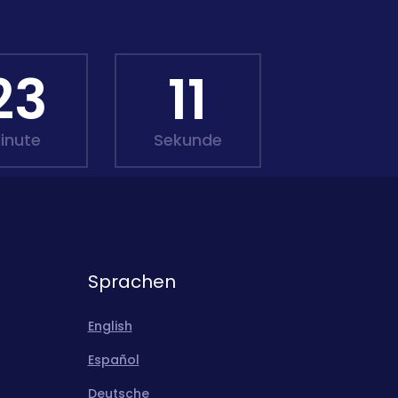
23
10
inute
Sekunde
Sprachen
English
Español
Deutsche