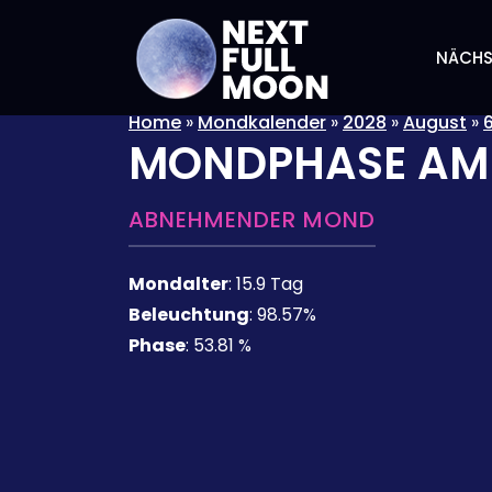
NÄCHS
Home
»
Mondkalender
»
2028
»
August
»
MONDPHASE A
ABNEHMENDER MOND
Mondalter
:
15.9 Tag
Beleuchtung
:
98.57%
Phase
:
53.81 %