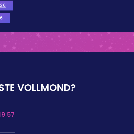
026
6
STE VOLLMOND?
19:57