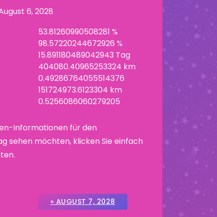
August 6, 2028
53.81260990508281 %
98.57220244672926 %
15.891180489042943 Tag
404080.40965253324 km
0.49286764055514376
151724973.6123304 km
0.5256086060279205
en-Informationen für den
g sehen möchten, klicken Sie einfach
ten.
» AUGUST 7, 2028