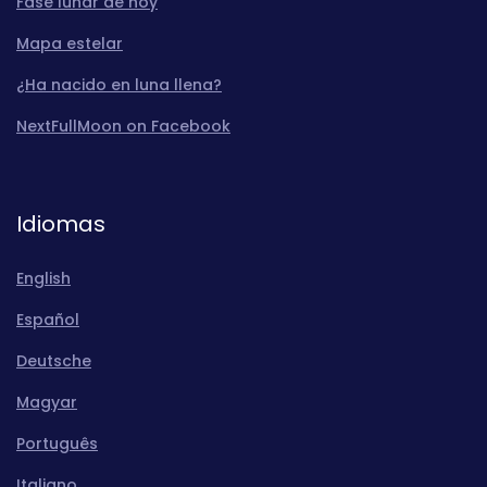
Fase lunar de hoy
Mapa estelar
¿Ha nacido en luna llena?
NextFullMoon on Facebook
Idiomas
English
Español
Deutsche
Magyar
Português
Italiano