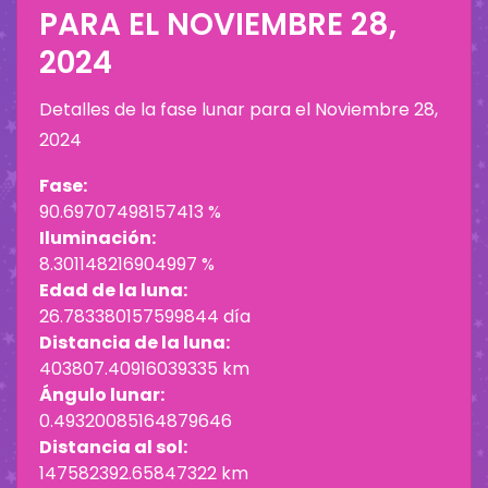
PARA EL
NOVIEMBRE 28,
2024
Detalles de la fase lunar para el
Noviembre 28,
2024
Fase:
90.69707498157413 %
Iluminación:
8.301148216904997 %
Edad de la luna:
26.783380157599844 día
Distancia de la luna:
403807.40916039335 km
Ángulo lunar:
0.49320085164879646
Distancia al sol:
147582392.65847322 km