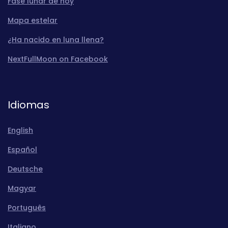
Fase lunar de hoy
Mapa estelar
¿Ha nacido en luna llena?
NextFullMoon on Facebook
Idiomas
English
Español
Deutsche
Magyar
Português
Italiano