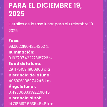
PARA EL
DICIEMBRE 19,
2025
Detalles de la fase lunar para el
Diciembre 19,
2025
Fase:
98.60221964224252 %
Iluminación:
0.19270742222318726 %
Edad de la luna:
29.117815911900806 día
Distancia de la luna:
403906.106974245 km
Ángulo lunar:
0.49308033392201045
Distancia al sol:
147185192.65354648 km