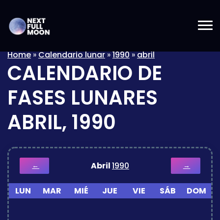
Home
»
Calendario lunar
»
1990
»
abril
CALENDARIO DE
FASES LUNARES
ABRIL, 1990
Abril
1990
←
→
LUN
MAR
MIÉ
JUE
VIE
SÁB
DOM