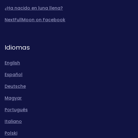
¿Ha nacido en luna llena?
NextFullMoon on Facebook
Idiomas
English
Español
Deutsche
Magyar
Português
Italiano
Polski