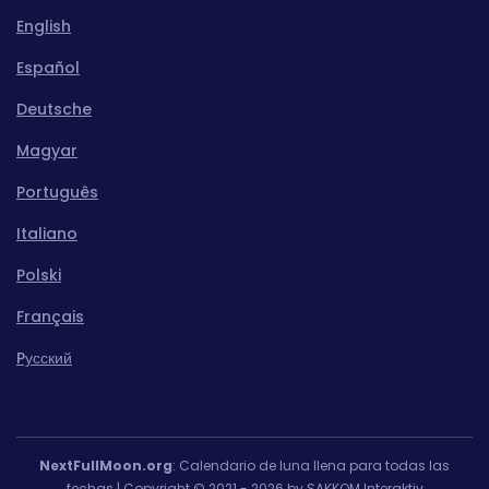
English
Español
Deutsche
Magyar
Português
Italiano
Polski
Français
Pусский
NextFullMoon.org
: Calendario de luna llena para todas las
fechas | Copyright © 2021 - 2026 by SAKKOM Interaktiv