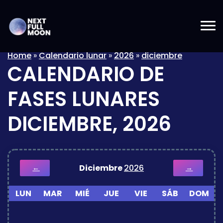
Home
»
Calendario lunar
»
2026
»
diciembre
CALENDARIO DE
FASES LUNARES
DICIEMBRE, 2026
Diciembre
2026
←
→
LUN
MAR
MIÉ
JUE
VIE
SÁB
DOM