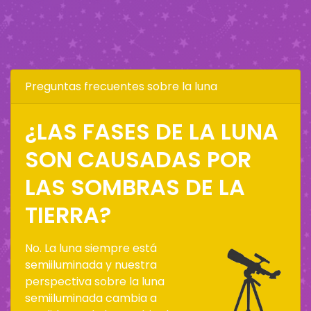
Preguntas frecuentes sobre la luna
¿LAS FASES DE LA LUNA
SON CAUSADAS POR
LAS SOMBRAS DE LA
TIERRA?
No. La luna siempre está
semiiluminada y nuestra
perspectiva sobre la luna
semiiluminada cambia a