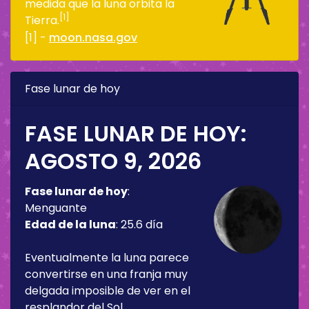
medida que la luna orbita la
[1]
Tierra.
[1] -
moon.nasa.gov
Fase lunar de hoy
FASE LUNAR DE HOY:
AGOSTO 9, 2026
Fase lunar de hoy
:
Menguante
Edad de la luna
:
25.6 día
Eventualmente la luna parece
convertirse en una franja muy
delgada imposible de ver en el
resplandor del Sol.