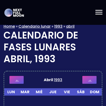
Home
»
Calendario lunar
»
1993
»
abril
CALENDARIO DE
FASES LUNARES
ABRIL, 1993
Abril
1993
←
→
LUN
MAR
MIÉ
JUE
VIE
SÁB
DOM