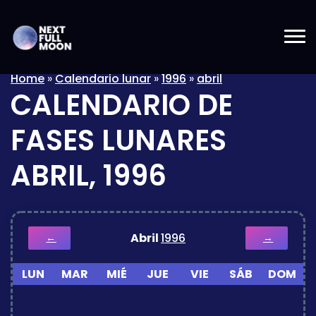
Home
»
Calendario lunar
»
1996
»
abril
CALENDARIO DE
FASES LUNARES
ABRIL, 1996
Abril
1996
←
→
LUN
MAR
MIÉ
JUE
VIE
SÁB
DOM