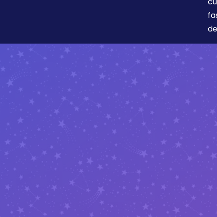
cu
fa
de