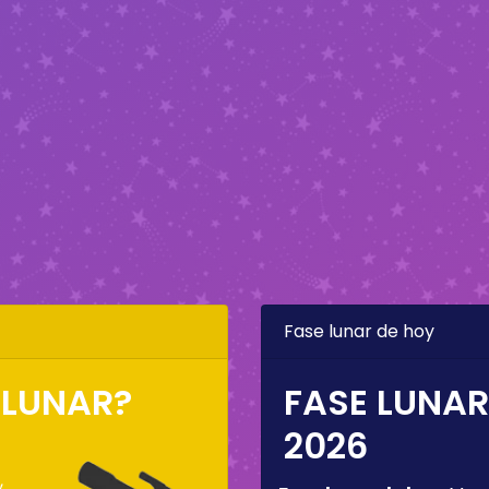
Fase lunar de hoy
 LUNAR?
FASE LUNAR
2026
,