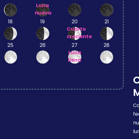
Luna
nueva
18
19
20
21
Cuarto
creciente
25
26
27
28
Luna
llena
Ca
fe
nu
lu