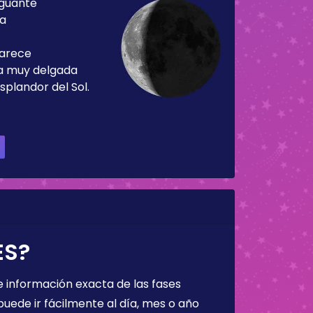
guante
ía
parece
ja muy delgada
splandor del Sol.
ES?
 información exacta de las fases
puede ir fácilmente al día, mes o año