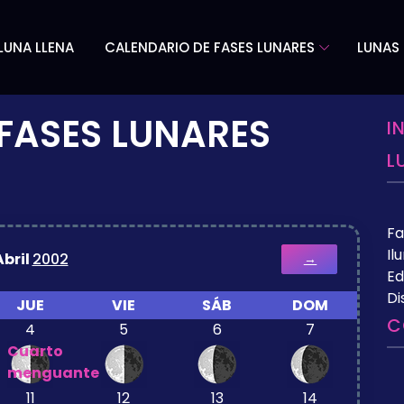
LUNA LLENA
CALENDARIO DE FASES LUNARES
LUNAS 
FASES LUNARES
I
L
Fa
Il
Abril
2002
→
Ed
Di
JUE
VIE
SÁB
DOM
C
4
5
6
7
Cuarto
menguante
11
12
13
14