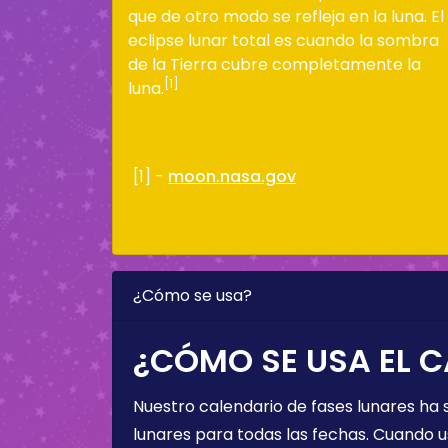
que de otro modo se refleja en la luna. El
eclipse lunar total es cuando la sombra
de la Tierra cubre completamente la
[1]
luna.
[1] -
moon.nasa.gov
¿Cómo se usa?
¿CÓMO SE USA EL C
Nuestro calendario de fases lunares ha
lunares para todas las fechas. Cuando u