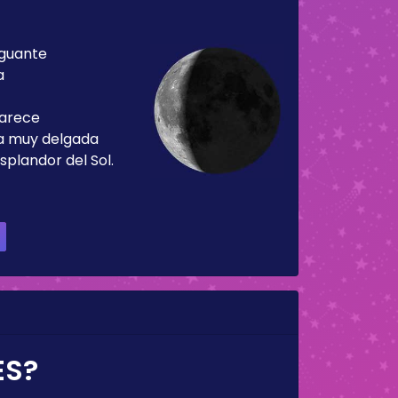
guante
a
parece
ja muy delgada
splandor del Sol.
ES?