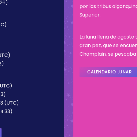
:26)
por las tribus algonqui
Superior.
TC)
)
La luna llena de agosto
gran pez, que se encuen
Champlain, se pescaba
(UTC)
8)
CALENDARIO LUNAR
(UTC)
43)
33 (UTC)
24:33)