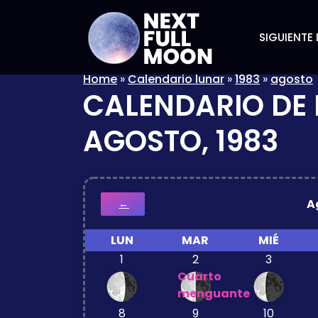
SIGUIENTE 
Home
»
Calendario lunar
»
1983
»
agosto
CALENDARIO DE 
AGOSTO, 1983
A
←
LUN
MAR
MIÉ
1
2
3
Cuarto
menguante
8
9
10