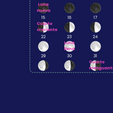
Luna
nueva
15
16
17
Cuarto
creciente
22
23
24
Luna
llena
29
30
31
Cuarto
menguant