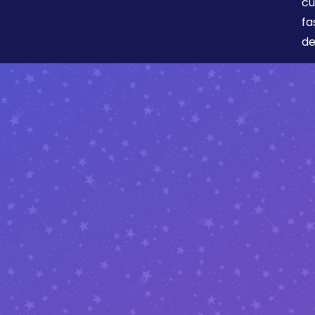
cu
fa
de