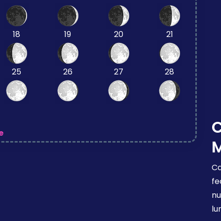
18
19
20
21
25
26
27
28
e
Ca
fe
nu
lu