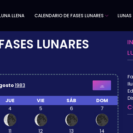
LUNA LLENA
CALENDARIO DE FASES LUNARES
LUNAS 
FASES LUNARES
I
L
Fa
Il
gosto
1983
→
Ed
Di
JUE
VIE
SÁB
DOM
C
4
5
6
7
11
12
13
14