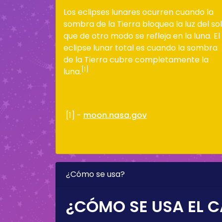
Los eclipses lunares ocurren cuando la
sombra de la Tierra bloquea la luz del sol
que de otro modo se refleja en la luna. El
eclipse lunar total es cuando la sombra
de la Tierra cubre completamente la
[1]
luna.
[1] -
moon.nasa.gov
¿Cómo se usa?
¿CÓMO SE USA EL C