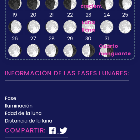
creciente
19
20
21
22
23
24
25
Luna
llena
26
27
28
29
30
31
Cuarto
menguante
INFORMACIÓN DE LAS FASES LUNARES:
Fase
Iluminación
Edad de la luna
Distancia de la luna
COMPARTIR: