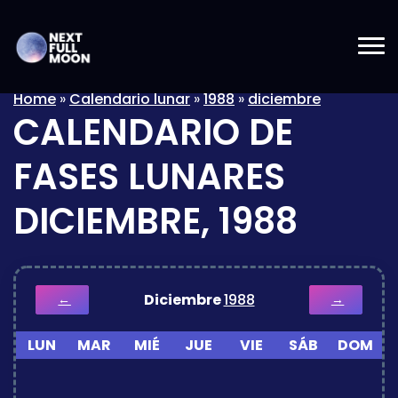
Home
»
Calendario lunar
»
1988
»
diciembre
CALENDARIO DE
FASES LUNARES
DICIEMBRE, 1988
Diciembre
1988
←
→
LUN
MAR
MIÉ
JUE
VIE
SÁB
DOM