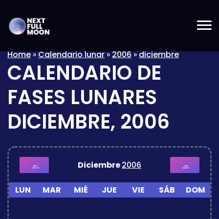
Home
»
Calendario lunar
»
2006
»
diciembre
CALENDARIO DE
FASES LUNARES
DICIEMBRE, 2006
Diciembre
2006
←
→
LUN
MAR
MIÉ
JUE
VIE
SÁB
DOM