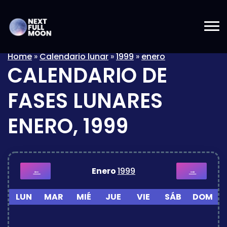
Home
»
Calendario lunar
»
1999
»
enero
CALENDARIO DE
FASES LUNARES
ENERO, 1999
Enero
1999
←
→
LUN
MAR
MIÉ
JUE
VIE
SÁB
DOM