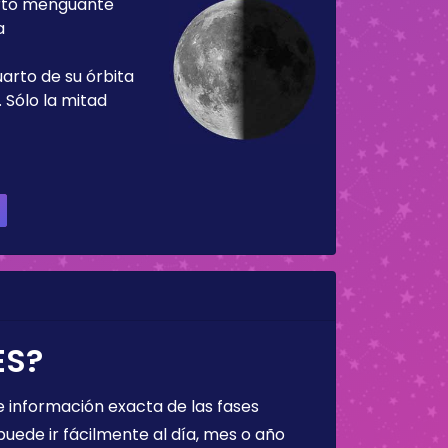
rto menguante
a
uarto de su órbita
 Sólo la mitad
ES?
 información exacta de las fases
puede ir fácilmente al día, mes o año