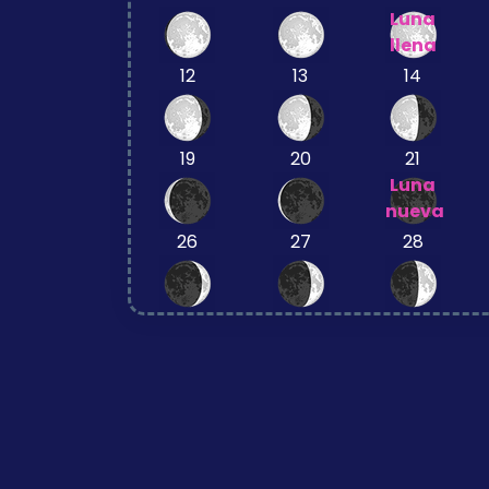
Luna
llena
12
13
14
19
20
21
Luna
nueva
26
27
28