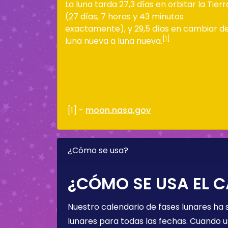
La luna tarda 27,3 días en orbitar la Tierr
(27 días, 7 horas y 43 minutos
exactamente), y 29,5 días en cambiar d
[1]
luna nueva a luna nueva.
[1] -
moon.nasa.gov
¿Cómo se usa?
¿CÓMO SE USA EL C
Nuestro calendario de fases lunares ha
lunares para todas las fechas. Cuando u