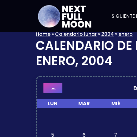
SIGUIENTE 
Home
»
Calendario lunar
»
2004
»
enero
CALENDARIO DE 
ENERO, 2004
E
←
LUN
MAR
MIÉ
5
6
7