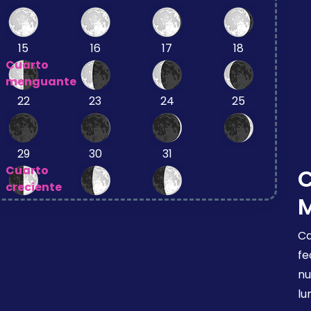
15
16
17
18
Cuarto
menguante
22
23
24
25
29
30
31
Cuarto
creciente
Ca
fe
nu
lu