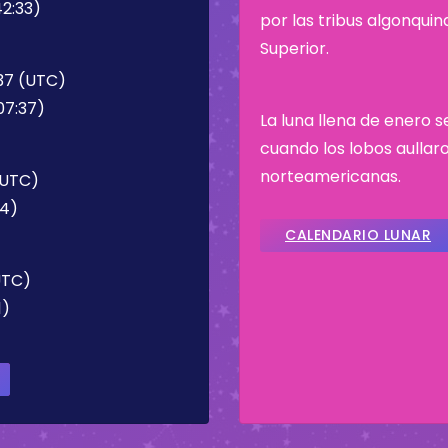
42:33)
por las tribus algonqui
Superior.
:37 (UTC)
07:37)
La luna llena de enero 
cuando los lobos aullaro
norteamericanas.
(UTC)
34)
CALENDARIO LUNAR
UTC)
1)