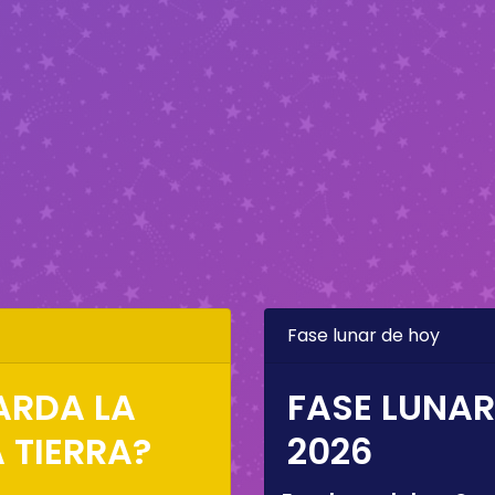
Fase lunar de hoy
ARDA LA
FASE LUNAR
 TIERRA?
2026