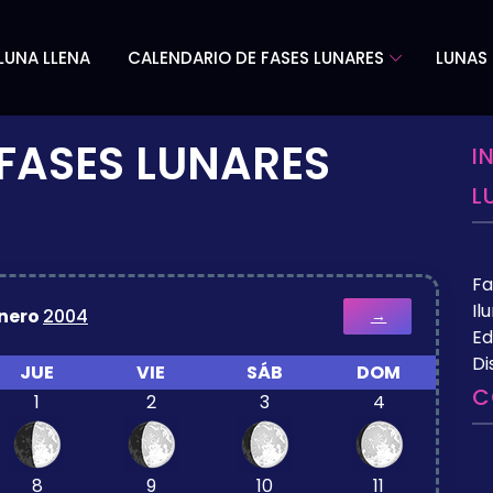
LUNA LLENA
CALENDARIO DE FASES LUNARES
LUNAS 
FASES LUNARES
I
L
Fa
Il
nero
2004
→
Ed
Di
JUE
VIE
SÁB
DOM
C
1
2
3
4
8
9
10
11