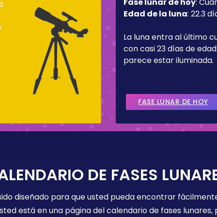
Fase lunar de hoy
:
Cua
a
Edad de la luna
:
22.3 dí
e
La luna entra al último c
con casi 23 días de edad.
parece estar iluminada.
FASE LUNAR DE HOY
ALENDARIO DE FASES LUNAR
 sido diseñado para que usted pueda encontrar fácilmente
sted está en una página del calendario de fases lunares, 