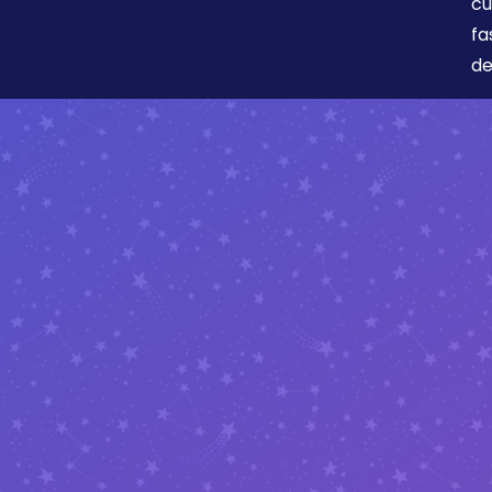
cu
fa
de