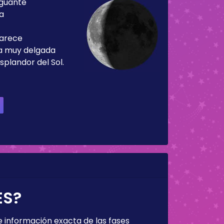
guante
ía
parece
ja muy delgada
splandor del Sol.
ES?
 información exacta de las fases