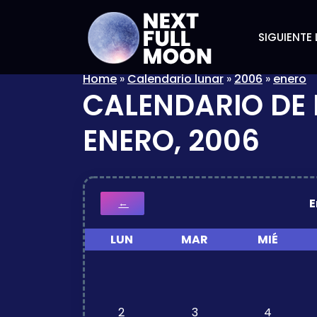
SIGUIENTE 
Home
»
Calendario lunar
»
2006
»
enero
CALENDARIO DE 
ENERO, 2006
E
←
LUN
MAR
MIÉ
2
3
4