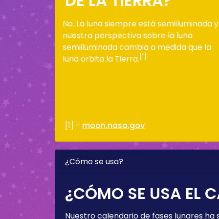
DE LA TIERRA?
No. La luna siempre está semiiluminada y
nuestra perspectiva sobre la luna
semiiluminada cambia a medida que la
[1]
luna orbita la Tierra.
[1] -
moon.nasa.gov
¿Cómo se usa?
¿CÓMO SE USA EL C
Nuestro calendario de fases lunares ha