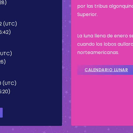
28)
por las tribus algonqui
Superior.
42 (UTC)
5:42)
La luna llena de enero 
cuando los lobos aullaro
norteamericanas.
 (UTC)
26)
CALENDARIO LUNAR
0 (UTC)
5:20)