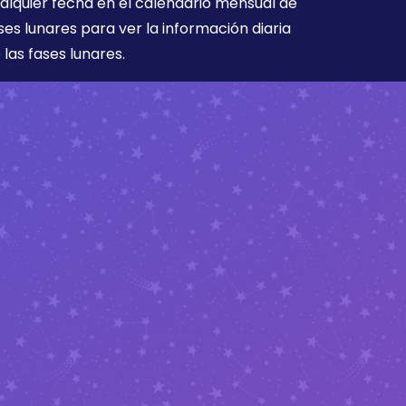
alquier fecha en el calendario mensual de
ses lunares para ver la información diaria
 las fases lunares.