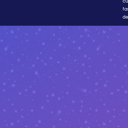
cu
fa
de