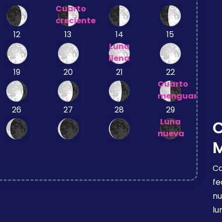
Cuarto
creciente
12
13
14
15
Luna
llena
19
20
21
22
Cuarto
menguante
26
27
28
29
Luna
nueva
Ca
fe
nu
lu