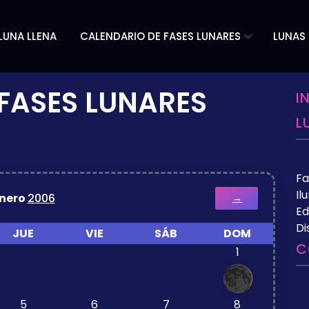
LUNA LLENA
CALENDARIO DE FASES LUNARES
LUNAS 
FASES LUNARES
I
L
Fa
Il
nero
2006
→
Ed
Di
JUE
VIE
SÁB
DOM
C
1
5
6
7
8