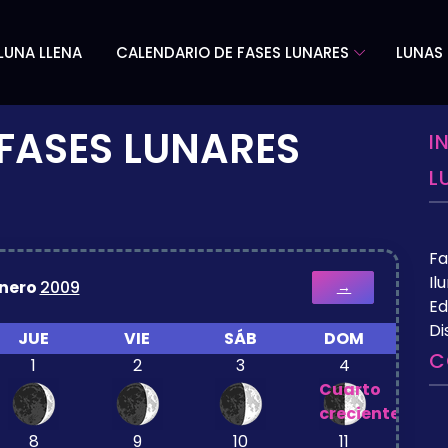
LUNA LLENA
CALENDARIO DE FASES LUNARES
LUNAS 
FASES LUNARES
I
L
Fa
Il
nero
2009
→
Ed
Di
JUE
VIE
SÁB
DOM
C
1
2
3
4
Cuarto
creciente
8
9
10
11