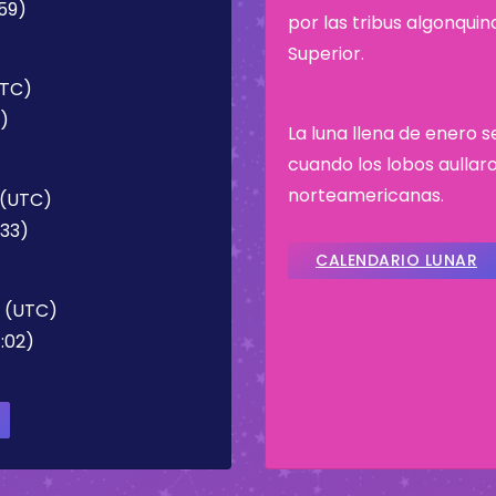
:59)
por las tribus algonqui
Superior.
UTC)
8)
La luna llena de enero 
cuando los lobos aullaro
norteamericanas.
 (UTC)
:33)
CALENDARIO LUNAR
2 (UTC)
:02)