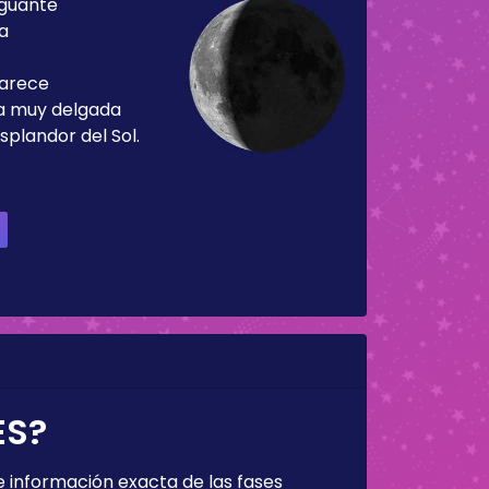
guante
ía
parece
ja muy delgada
splandor del Sol.
ES?
 información exacta de las fases