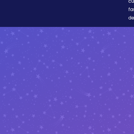
cu
fa
de