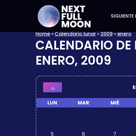
SIGUIENTE 
Home
»
Calendario lunar
»
2009
»
enero
CALENDARIO DE 
ENERO, 2009
E
←
LUN
MAR
MIÉ
5
6
7