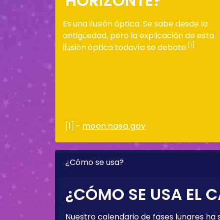
HORIZONTE?
Es una ilusión óptica. Se sabe desde la
antigüedad, pero la explicación de esta
[1]
ilusión óptica todavía se debate.
[1] -
moon.nasa.gov
¿Cómo se usa?
¿CÓMO SE USA EL C
Nuestro calendario de fases lunares ha