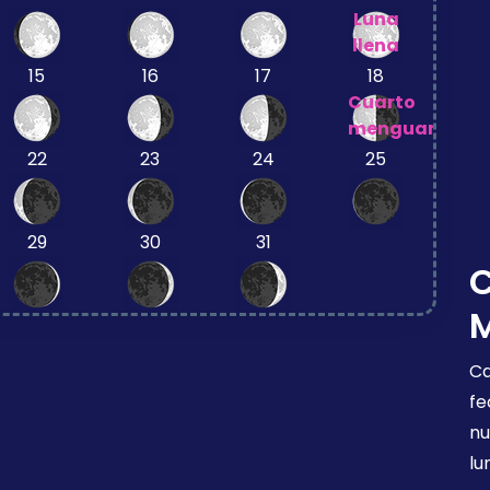
Luna
llena
15
16
17
18
Cuarto
menguante
22
23
24
25
29
30
31
Ca
fe
nu
lu