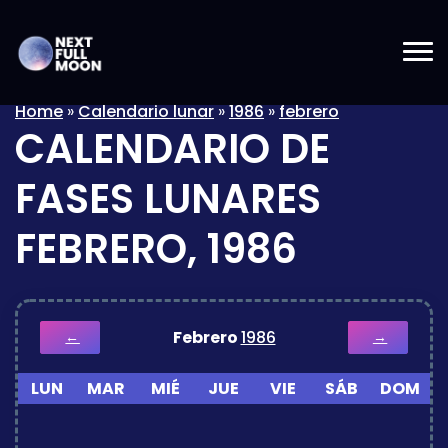
Home
»
Calendario lunar
»
1986
»
febrero
CALENDARIO DE
FASES LUNARES
FEBRERO, 1986
Febrero
1986
←
→
LUN
MAR
MIÉ
JUE
VIE
SÁB
DOM