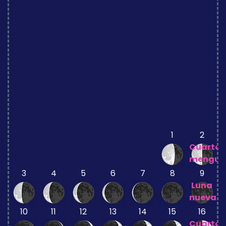
1
2
Cuarto
mengua
3
4
5
6
7
8
9
Luna
nueva
10
11
12
13
14
15
16
Cuarto