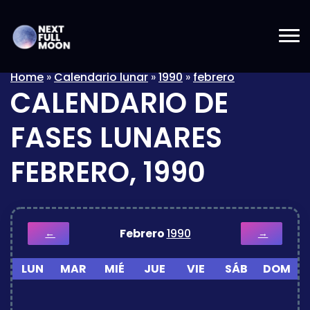
Home
»
Calendario lunar
»
1990
»
febrero
CALENDARIO DE
FASES LUNARES
FEBRERO, 1990
Febrero
1990
←
→
LUN
MAR
MIÉ
JUE
VIE
SÁB
DOM