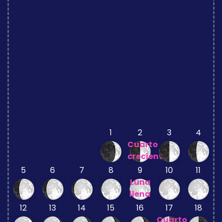
1
2
3
4
Cuarto
creciente
5
6
7
8
9
10
11
Luna
llena
12
13
14
15
16
17
18
Cuarto