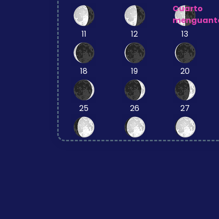
Cuarto
menguant
11
12
13
18
19
20
25
26
27