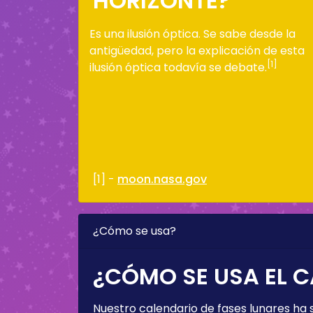
HORIZONTE?
Es una ilusión óptica. Se sabe desde la
antigüedad, pero la explicación de esta
[1]
ilusión óptica todavía se debate.
[1] -
moon.nasa.gov
¿Cómo se usa?
¿CÓMO SE USA EL C
Nuestro calendario de fases lunares ha