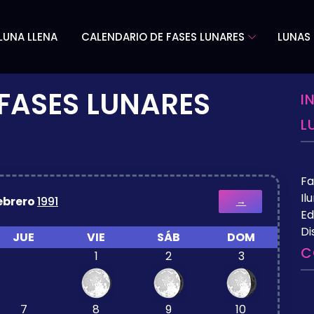
LUNA LLENA
CALENDARIO DE FASES LUNARES
LUNAS 
FASES LUNARES
I
L
Fa
Il
ebrero
1991
→
Ed
Di
JUE
VIE
SÁB
DOM
C
1
2
3
7
8
9
10