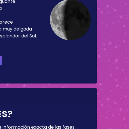
guante
a
parece
ja muy delgada
splandor del Sol.
ES?
 información exacta de las fases