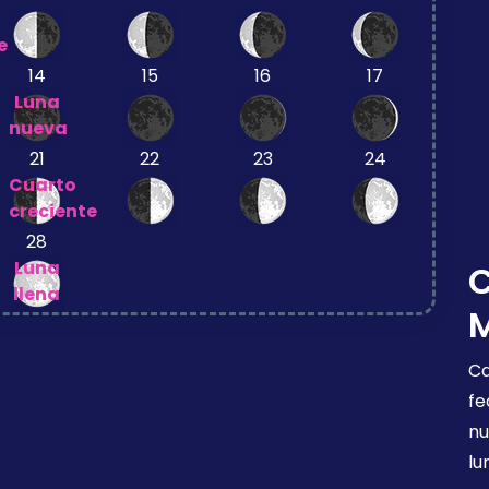
e
14
15
16
17
Luna
nueva
21
22
23
24
Cuarto
creciente
28
Luna
llena
Ca
fe
nu
lu