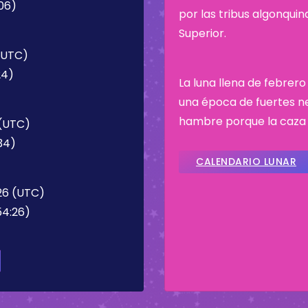
:06)
por las tribus algonqui
Superior.
 (UTC)
24)
La luna llena de febrero
una época de fuertes n
hambre porque la caza e
 (UTC)
:34)
CALENDARIO LUNAR
:26 (UTC)
54:26)