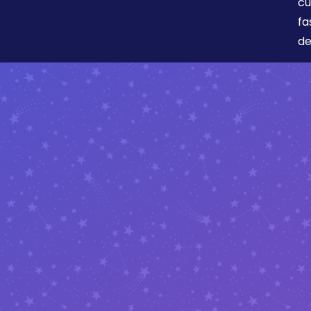
cu
fa
de