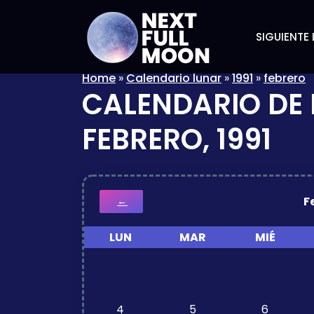
SIGUIENTE 
Home
»
Calendario lunar
»
1991
»
febrero
CALENDARIO DE 
FEBRERO, 1991
F
←
LUN
MAR
MIÉ
4
5
6