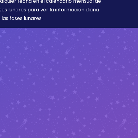
alquier fecha en el calendario mensual de
ses lunares para ver la información diaria
 las fases lunares.