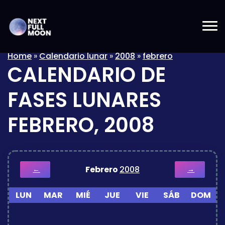
Home
»
Calendario lunar
»
2008
»
febrero
CALENDARIO DE
FASES LUNARES
FEBRERO, 2008
Febrero
2008
←
→
LUN
MAR
MIÉ
JUE
VIE
SÁB
DOM