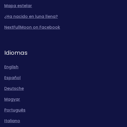
Mapa estelar
¿Ha nacido en luna llena?
NextFullMoon on Facebook
Idiomas
English
Español
Deutsche
Magyar
Português
Italiano