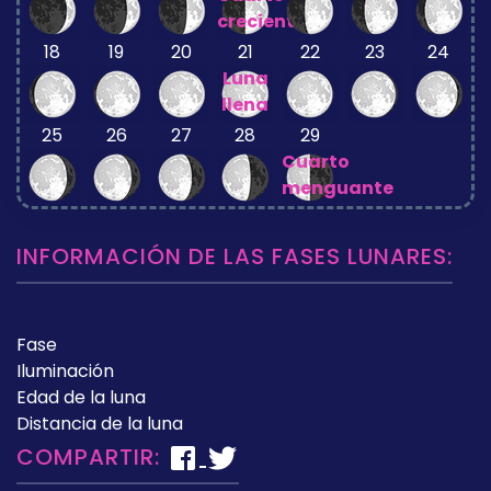
creciente
18
19
20
21
22
23
24
Luna
llena
25
26
27
28
29
Cuarto
menguante
INFORMACIÓN DE LAS FASES LUNARES:
Fase
Iluminación
Edad de la luna
Distancia de la luna
COMPARTIR: