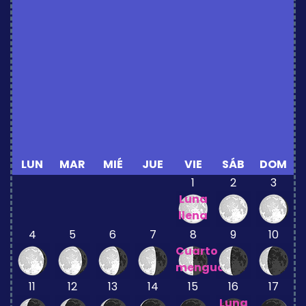
LUN
MAR
MIÉ
JUE
VIE
SÁB
DOM
1
2
3
Luna
llena
4
5
6
7
8
9
10
Cuarto
menguante
11
12
13
14
15
16
17
Luna