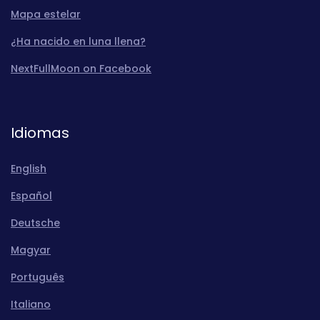
Mapa estelar
¿Ha nacido en luna llena?
NextFullMoon on Facebook
Idiomas
English
Español
Deutsche
Magyar
Português
Italiano