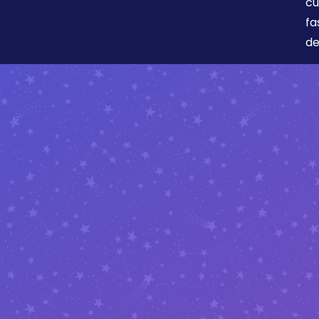
cu
fa
de