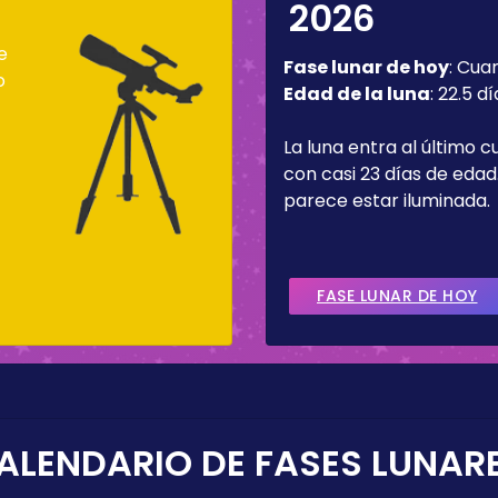
2026
e
Fase lunar de hoy
:
Cua
o
Edad de la luna
:
22.5 dí
La luna entra al último c
con casi 23 días de edad.
parece estar iluminada.
FASE LUNAR DE HOY
ALENDARIO DE FASES LUNAR