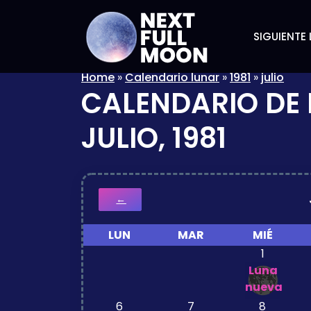
SIGUIENTE 
Home
»
Calendario lunar
»
1981
»
julio
CALENDARIO DE 
JULIO, 1981
←
LUN
MAR
MIÉ
1
Luna
nueva
6
7
8