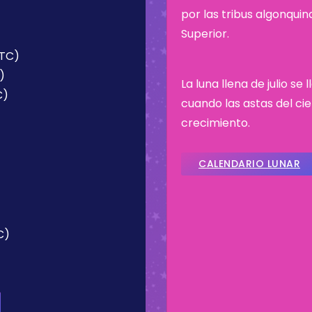
por las tribus algonqui
Superior.
UTC)
)
La luna llena de julio s
C)
cuando las astas del c
crecimiento.
CALENDARIO LUNAR
C)