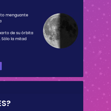
rto menguante
a
uarto de su órbita
 Sólo la mitad
ES?