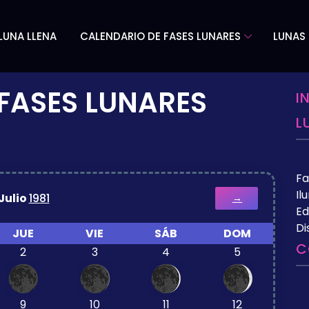
LUNA LLENA
CALENDARIO DE FASES LUNARES
LUNAS 
FASES LUNARES
I
L
Fa
Il
Julio
1981
→
Ed
Di
JUE
VIE
SÁB
DOM
C
2
3
4
5
9
10
11
12