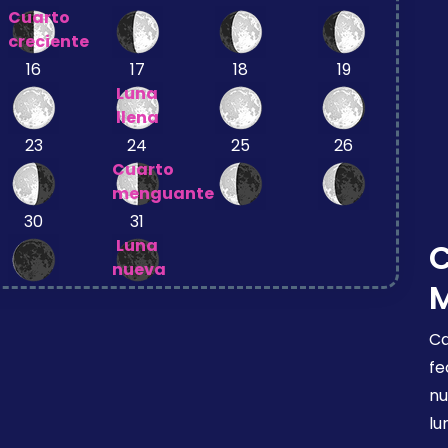
Cuarto
creciente
16
17
18
19
Luna
llena
23
24
25
26
Cuarto
menguante
30
31
Luna
nueva
Ca
fe
nu
lu