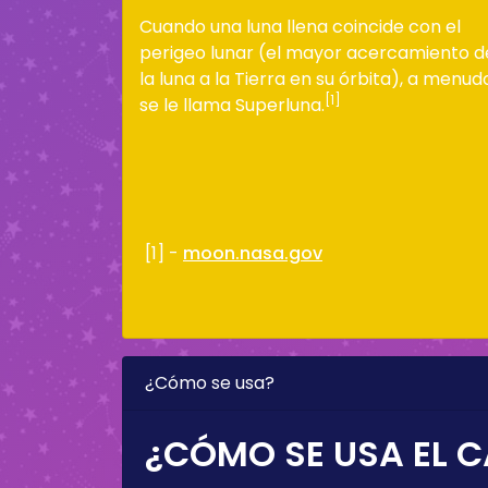
Cuando una luna llena coincide con el
perigeo lunar (el mayor acercamiento d
la luna a la Tierra en su órbita), a menud
[1]
se le llama Superluna.
[1] -
moon.nasa.gov
¿Cómo se usa?
¿CÓMO SE USA EL C