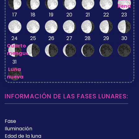
llena
17
18
19
20
21
22
23
24
25
26
27
28
29
30
Cuarto
menguante
31
Luna
nueva
INFORMACIÓN DE LAS FASES LUNARES:
Fase
Iluminación
Edad de la luna