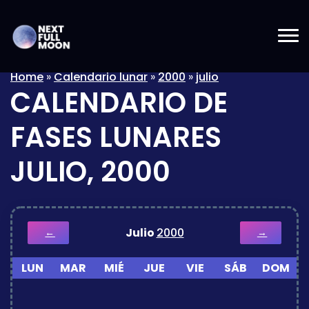
Home
»
Calendario lunar
»
2000
»
julio
CALENDARIO DE
FASES LUNARES
JULIO, 2000
Julio
2000
←
→
LUN
MAR
MIÉ
JUE
VIE
SÁB
DOM