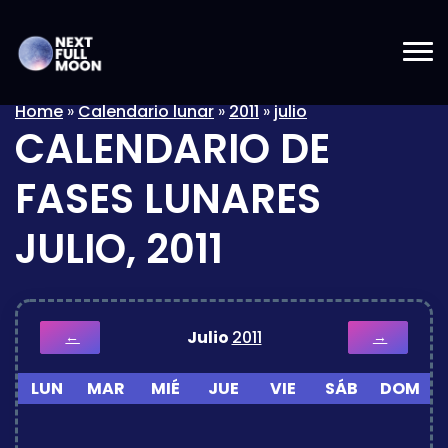
Home
»
Calendario lunar
»
2011
»
julio
CALENDARIO DE
FASES LUNARES
JULIO, 2011
Julio
2011
←
→
LUN
MAR
MIÉ
JUE
VIE
SÁB
DOM