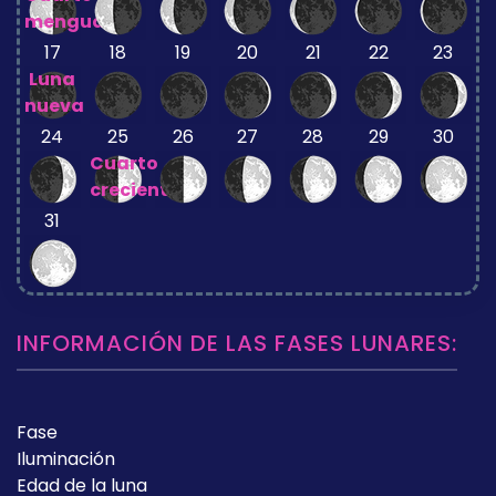
menguante
17
18
19
20
21
22
23
Luna
nueva
24
25
26
27
28
29
30
Cuarto
creciente
31
INFORMACIÓN DE LAS FASES LUNARES:
Fase
Iluminación
Edad de la luna