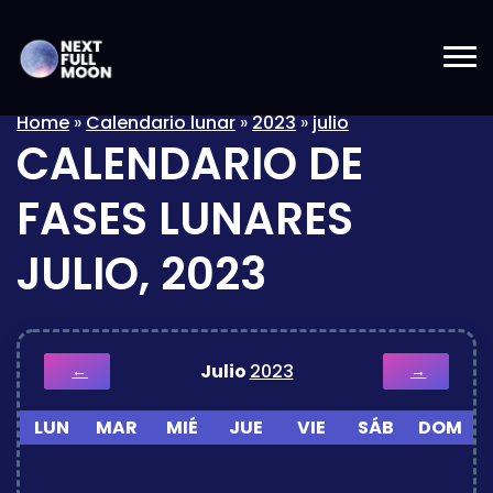
Home
»
Calendario lunar
»
2023
»
julio
CALENDARIO DE
FASES LUNARES
JULIO, 2023
Julio
2023
←
→
LUN
MAR
MIÉ
JUE
VIE
SÁB
DOM