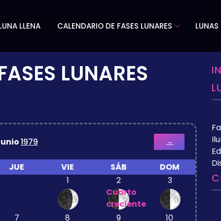
LUNA LLENA
CALENDARIO DE FASES LUNARES
LUNAS 
FASES LUNARES
I
L
Fa
Il
Junio
1979
→
Ed
Di
JUE
VIE
SÁB
DOM
C
1
2
3
Cuarto
creciente
7
8
9
10