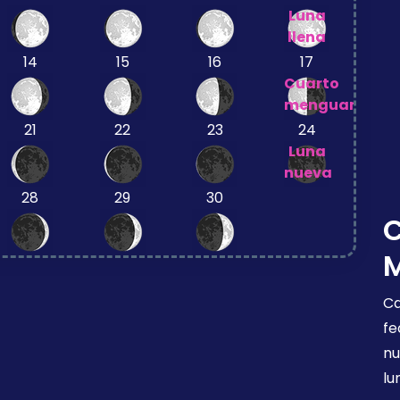
Luna
llena
14
15
16
17
Cuarto
menguante
21
22
23
24
Luna
nueva
28
29
30
Ca
fe
nu
lu