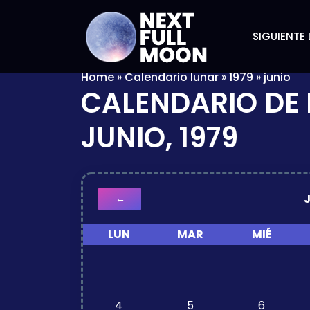
SIGUIENTE 
Home
»
Calendario lunar
»
1979
»
junio
CALENDARIO DE 
JUNIO, 1979
←
LUN
MAR
MIÉ
4
5
6