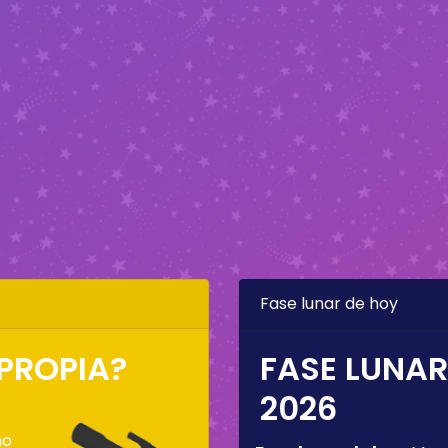
Fase lunar de hoy
 PROPIA?
FASE LUNAR
2026
mo