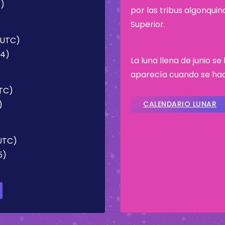
1)
por las tribus algonqui
Superior.
 (UTC)
34)
La luna llena de junio s
aparecía cuando se hací
UTC)
)
CALENDARIO LUNAR
(UTC)
5)