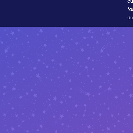
cu
fa
de