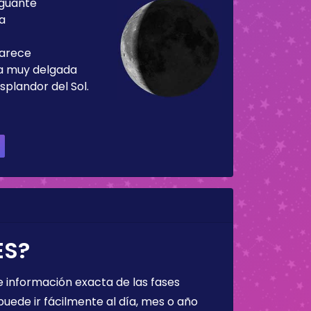
guante
ía
parece
ja muy delgada
splandor del Sol.
ES?
 información exacta de las fases
puede ir fácilmente al día, mes o año