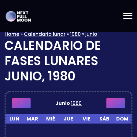
Home
»
Calendario lunar
»
1980
»
junio
CALENDARIO DE
FASES LUNARES
JUNIO, 1980
Junio
1980
←
→
LUN
MAR
MIÉ
JUE
VIE
SÁB
DOM