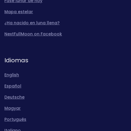
Fase lunar de hoy
Mapa estelar
¿Ha nacido en luna llena?
NextFullMoon on Facebook
Idiomas
English
Español
Deutsche
Magyar
Português
Italiano