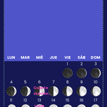
LUN
MAR
MIÉ
JUE
VIE
SÁB
DOM
1
2
3
4
5
6
7
8
9
10
Cuarto
creciente
11
12
13
14
15
16
17
Luna