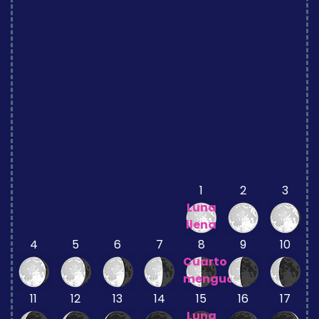
1
2
3
Luna
llena
4
5
6
7
8
9
10
Cuarto
menguante
11
12
13
14
15
16
17
Luna