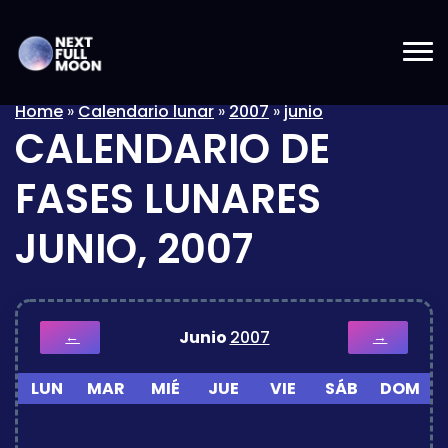
Home
»
Calendario lunar
»
2007
»
junio
CALENDARIO DE
FASES LUNARES
JUNIO, 2007
Junio
2007
←
→
LUN
MAR
MIÉ
JUE
VIE
SÁB
DOM