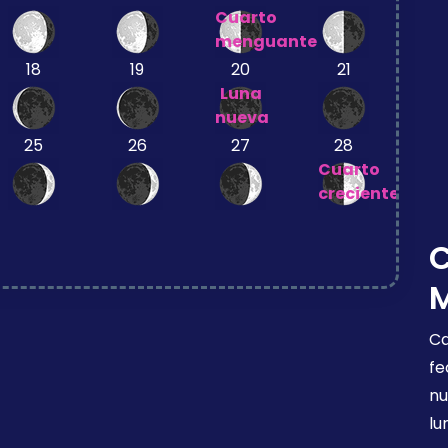
Cuarto
menguante
18
19
20
21
Luna
nueva
25
26
27
28
Cuarto
creciente
Ca
fe
nu
lu