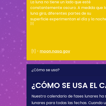
La luna no tiene un lado que esté
constantemente oscuro. A medida que l
luna gira, diferentes partes de su
superficie experimentan el día y la noch
[1]
[1] -
moon.nasa.gov
¿Cómo se usa?
¿CÓMO SE USA EL C
Nuestro calendario de fases lunares ha
lunares para todas las fechas. Cuando u