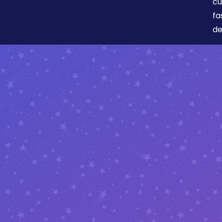
cu
fa
de