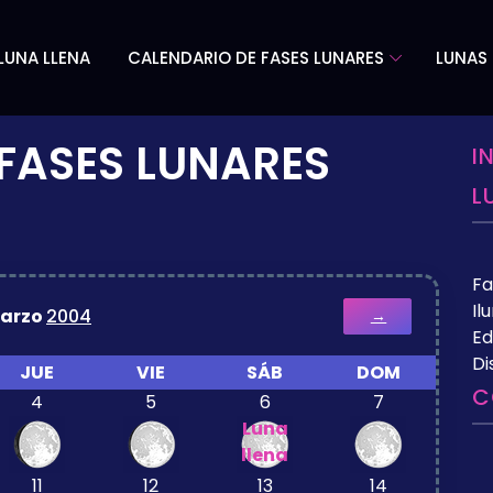
LUNA LLENA
CALENDARIO DE FASES LUNARES
LUNAS 
FASES LUNARES
I
L
Fa
Il
arzo
2004
→
Ed
Di
JUE
VIE
SÁB
DOM
C
4
5
6
7
Luna
llena
11
12
13
14