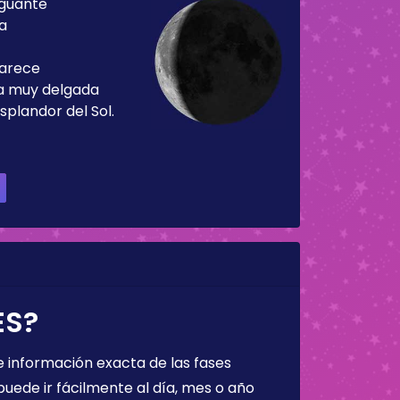
guante
ía
parece
ja muy delgada
splandor del Sol.
ES?
 información exacta de las fases
puede ir fácilmente al día, mes o año