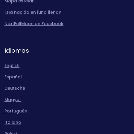
Mapa estelar
¿Ha nacido en luna llena?
NextFullMoon on Facebook
Idiomas
English
Español
Deutsche
Magyar
Português
Italiano
Polski