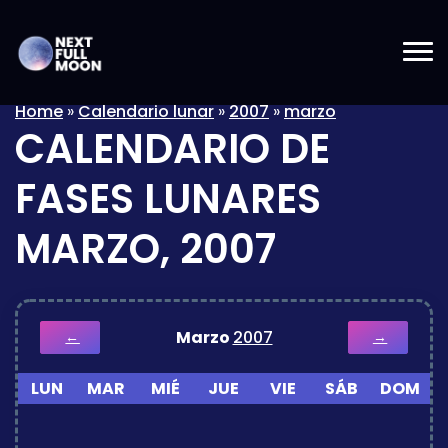
Home
»
Calendario lunar
»
2007
»
marzo
CALENDARIO DE
FASES LUNARES
MARZO, 2007
Marzo
2007
←
→
LUN
MAR
MIÉ
JUE
VIE
SÁB
DOM