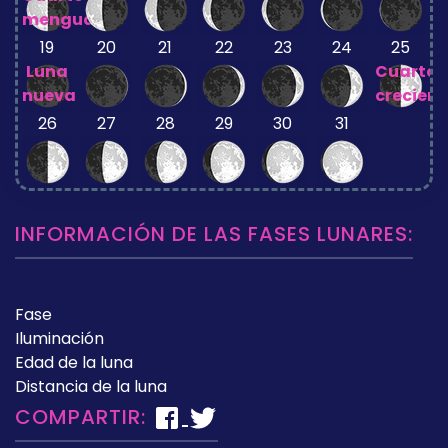
menguante
19
20
21
22
23
24
25
Luna
Cuarto
nueva
crecient
26
27
28
29
30
31
INFORMACIÓN DE LAS FASES LUNARES:
Fase
Iluminación
Edad de la luna
Distancia de la luna
COMPARTIR: