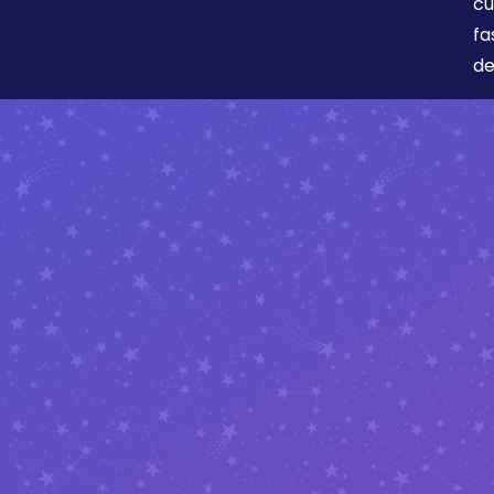
cu
fa
de