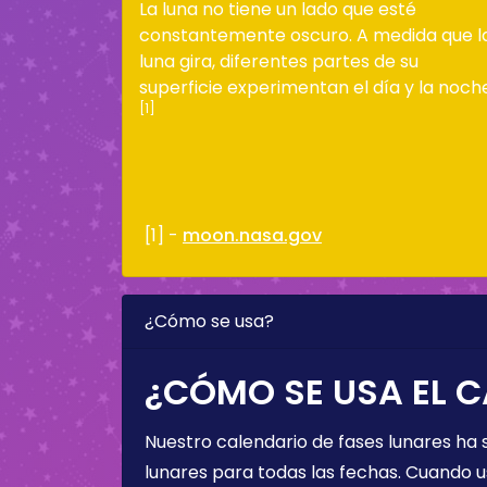
La luna no tiene un lado que esté
constantemente oscuro. A medida que l
luna gira, diferentes partes de su
superficie experimentan el día y la noch
[1]
[1] -
moon.nasa.gov
¿Cómo se usa?
¿CÓMO SE USA EL C
Nuestro calendario de fases lunares ha
lunares para todas las fechas. Cuando u