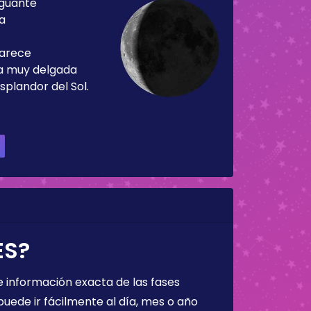
guante
ía
parece
ja muy delgada
splandor del Sol.
ES?
 información exacta de las fases
puede ir fácilmente al día, mes o año