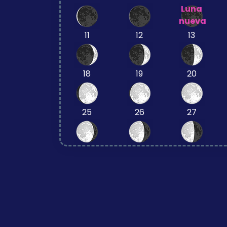
Luna
nueva
11
12
13
18
19
20
25
26
27