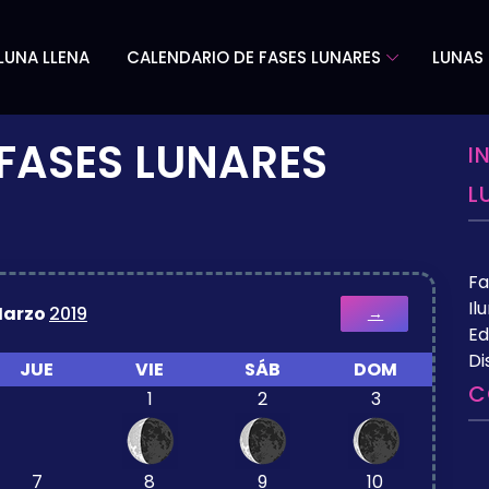
LUNA LLENA
CALENDARIO DE FASES LUNARES
LUNAS 
FASES LUNARES
I
L
Fa
Il
arzo
2019
→
Ed
Di
JUE
VIE
SÁB
DOM
C
1
2
3
7
8
9
10