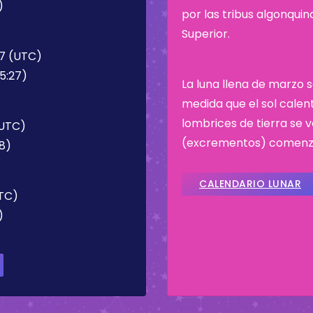
)
por las tribus algonqui
Superior.
27 (UTC)
5:27)
La luna llena de marzo 
medida que el sol calen
lombrices de tierra se 
(UTC)
(excrementos) comenz
58)
CALENDARIO LUNAR
UTC)
)