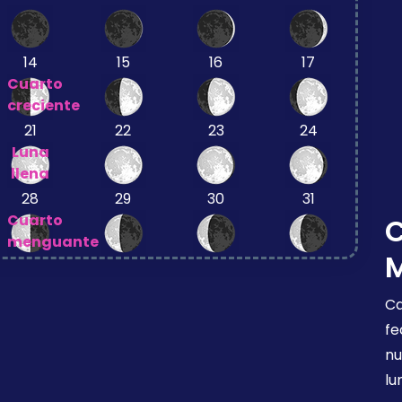
14
15
16
17
Cuarto
creciente
21
22
23
24
Luna
llena
28
29
30
31
Cuarto
menguante
Ca
fe
nu
lu