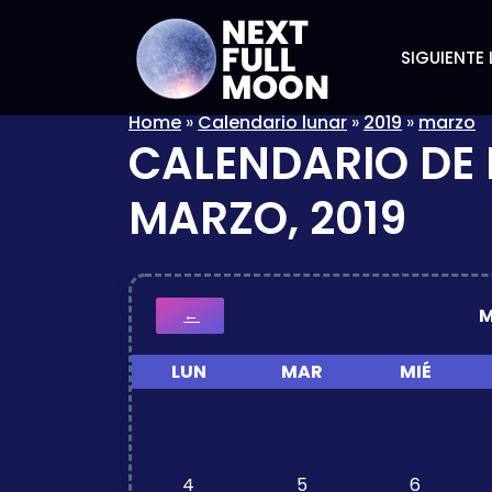
SIGUIENTE 
Home
»
Calendario lunar
»
2019
»
marzo
CALENDARIO DE 
MARZO, 2019
M
←
LUN
MAR
MIÉ
4
5
6