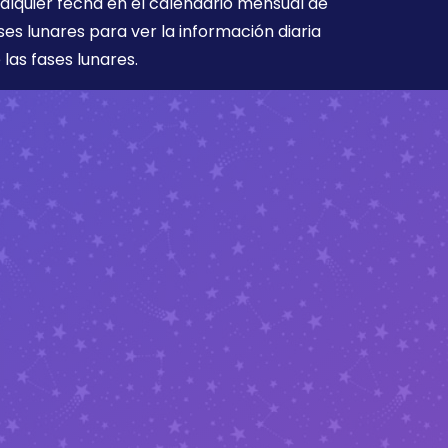
alquier fecha en el calendario mensual de
ses lunares para ver la información diaria
 las fases lunares.