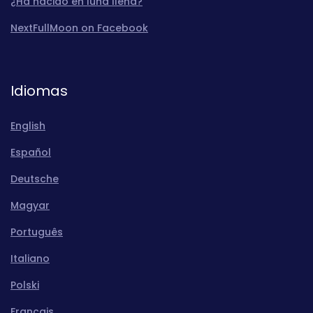
¿Ha nacido en luna llena?
NextFullMoon on Facebook
Idiomas
English
Español
Deutsche
Magyar
Português
Italiano
Polski
Français