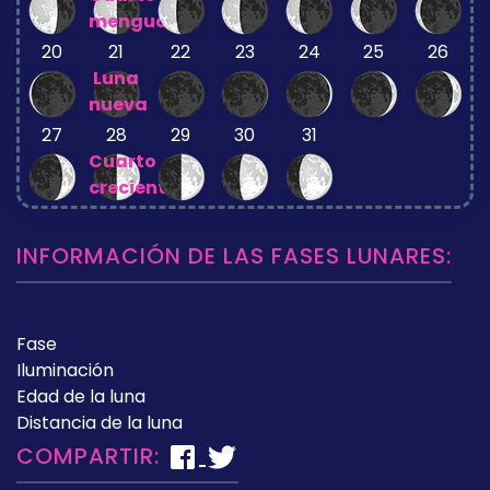
menguante
20
21
22
23
24
25
26
Luna
nueva
27
28
29
30
31
Cuarto
creciente
INFORMACIÓN DE LAS FASES LUNARES:
Fase
Iluminación
Edad de la luna
Distancia de la luna
COMPARTIR: