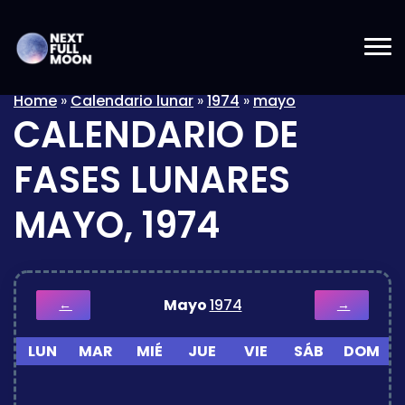
Home
»
Calendario lunar
»
1974
»
mayo
CALENDARIO DE
FASES LUNARES
MAYO, 1974
Mayo
1974
←
→
LUN
MAR
MIÉ
JUE
VIE
SÁB
DOM