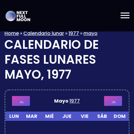
Home
»
Calendario lunar
»
1977
»
mayo
CALENDARIO DE
FASES LUNARES
MAYO, 1977
Mayo
1977
←
→
LUN
MAR
MIÉ
JUE
VIE
SÁB
DOM