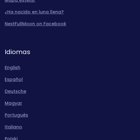
¿Ha nacido en luna llena?
NextFullMoon on Facebook
Idiomas
English
Español
Deutsche
Magyar
Português
Italiano
Polski