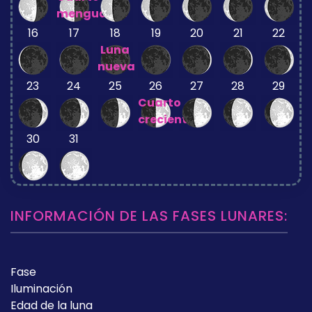
menguante
16
17
18
19
20
21
22
Luna
nueva
23
24
25
26
27
28
29
Cuarto
creciente
30
31
INFORMACIÓN DE LAS FASES LUNARES:
Fase
Iluminación
Edad de la luna