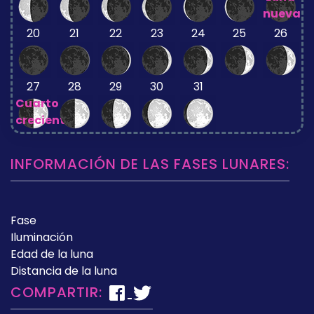
nueva
20
21
22
23
24
25
26
27
28
29
30
31
Cuarto
creciente
INFORMACIÓN DE LAS FASES LUNARES:
Fase
Iluminación
Edad de la luna
Distancia de la luna
COMPARTIR: