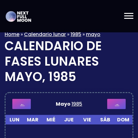
Home
»
Calendario lunar
»
1985
»
mayo
CALENDARIO DE
FASES LUNARES
MAYO, 1985
Mayo
1985
←
→
LUN
MAR
MIÉ
JUE
VIE
SÁB
DOM