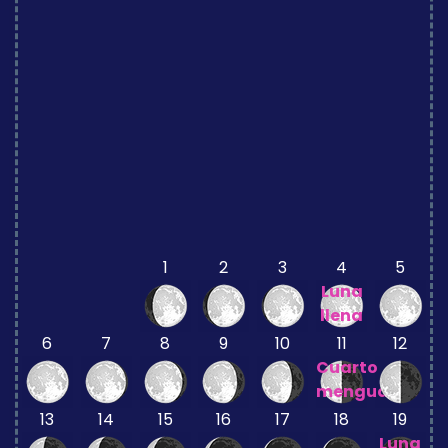
1
2
3
4
5
Luna
llena
6
7
8
9
10
11
12
Cuarto
menguante
13
14
15
16
17
18
19
Luna