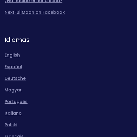
¿Ha nacido en luna llena?
NextFullMoon on Facebook
Idiomas
English
Español
Deutsche
Magyar
Português
Italiano
Polski
Français